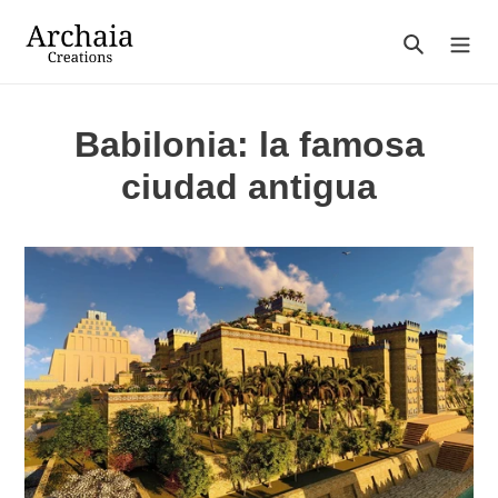
Ir
directamente
Buscar
al
contenido
Babilonia: la famosa
ciudad antigua