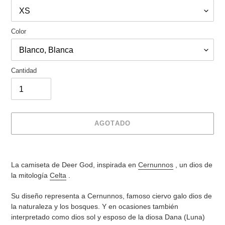
Color
Cantidad
AGOTADO
Agregando
el
La camiseta de Deer God, inspirada en
Cernunnos
, un dios de
producto
la mitología
Celta
.
a
tu
Su diseño representa a Cernunnos, famoso
ciervo galo dios de
carrito
la naturaleza y los bosques. Y
en ocasiones también
interpretado como dios sol y esposo de la diosa Dana (Luna)