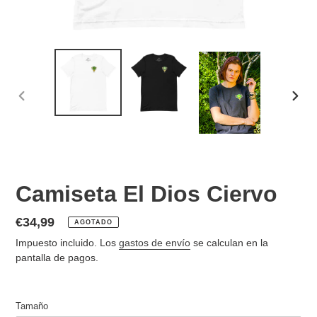
ANTERIOR
SIGU
DIAPOSITIVA
DIAP
Camiseta El Dios Ciervo
Precio
€34,99
AGOTADO
habitual
Impuesto incluido. Los
gastos de envío
se calculan en la
pantalla de pagos.
Tamaño